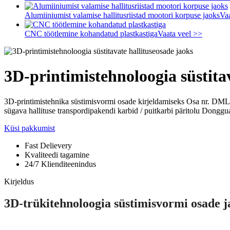
Alumiiniumist valamise hallitusriistad mootori korpuse jaoks
Va
CNC töötlemine kohandatud plastkastiga
Vaata veel >>
3D-printimistehnoloogia süstita
3D-printimistehnika süstimisvormi osade kirjeldamiseks Osa nr.
DML23
sügava hallituse transpordipakendi karbid / puitkarbi päritolu Donggua
Küsi pakkumist
Fast Delievery
Kvaliteedi tagamine
24/7 Klienditeenindus
Kirjeldus
3D-trükitehnoloogia süstimisvormi osade j