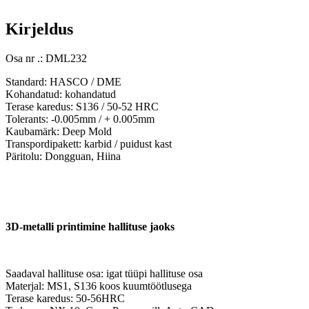
Kirjeldus
Osa nr .: DML232
Standard: HASCO / DME
Kohandatud: kohandatud
Terase karedus: S136 / 50-52 HRC
Tolerants: -0.005mm / + 0.005mm
Kaubamärk: Deep Mold
Transpordipakett: karbid / puidust kast
Päritolu: Dongguan, Hiina
3D-metalli printimine hallituse jaoks
Saadaval hallituse osa: igat tüüpi hallituse osa
Materjal: MS1, S136 koos kuumtöötlusega
Terase karedus: 50-56HRC