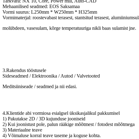
Tarkvara: NX 10, Core, Power mill, Auto-CAD
Mehaanilised seadmed: EOS Saksamaa
Vormi suurus: L250mm * W250mm * H325mm
Vormimaterjal: roostevabast terasest, stantsitud terasest, alumiiniumsul
molübdeen, vasesulam, kõrge temperatuuriga nikli baas sulamist jne.
3.Rakendus tööstusele
Sideseadmed / Elektroonika / Autod / Valvetooted
Meditsiiniseade / seadmed ja nii edasi.
4.Klientide abi vormiosa esialgsel üksikasjalikul pakkumisel
1) Pakutakse 2D / 3D kujunduse jooniseid
2) Kui joonistust pole, palun rääkige mõõtmest / fotodest mõõtmega
3) Materiaalne teave
4) Võimaluse korral teave taseme ja koguse kohta.