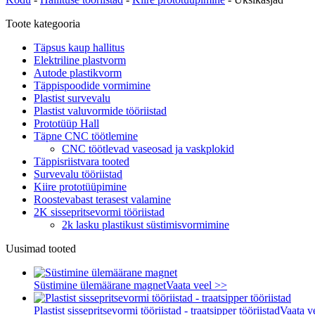
Toote kategooria
Täpsus kaup hallitus
Elektriline plastvorm
Autode plastikvorm
Täppispoodide vormimine
Plastist survevalu
Plastist valuvormide tööriistad
Prototüüp Hall
Täpne CNC töötlemine
CNC töötlevad vaseosad ja vaskplokid
Täppisriistvara tooted
Survevalu tööriistad
Kiire prototüüpimine
Roostevabast terasest valamine
2K sissepritsevormi tööriistad
2k lasku plastikust süstimisvormimine
Uusimad tooted
Süstimine ülemäärane magnet
Vaata veel >>
Plastist sissepritsevormi tööriistad - traatsipper tööriistad
Vaata v