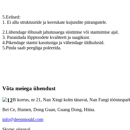
5.Eelised:
1. Ei allu struktuuride ja keerukate kujundite piirangutele.
2.Lühendage tõhusalt jahutusaega süstimise või stantsimise ajal.
3. Parandada lõpptoodete kvaliteeti ja saagikust.
4.Pikendage stantsi kasutusiga ja vähendage üldkulusid.
5.Pinda saab peegliga poleerida.
Võta meiega ühendust
B korrus, nr 21, Nan Xingi kolm tänavat, Nan Fangi tööstuspar
Bei Ce, Humen, Dong Guan, Guang Dong, Hiina.
info@deepmould.com
Skype: sügaval