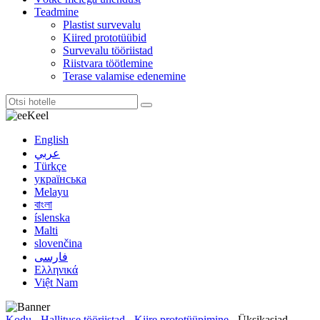
Teadmine
Plastist survevalu
Kiired prototüübid
Survevalu tööriistad
Riistvara töötlemine
Terase valamise edenemine
Keel
English
عربي
Türkçe
українська
Melayu
বাংলা
íslenska
Malti
slovenčina
فارسی
Ελληνικά
Việt Nam
Kodu
-
Hallituse tööriistad
-
Kiire prototüüpimine
-
Üksikasjad