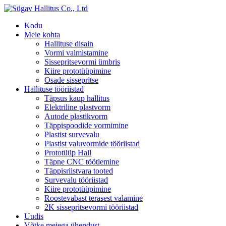
Kodu
Meie kohta
Hallituse disain
Vormi valmistamine
Sissepritsevormi ümbris
Kiire prototüüpimine
Osade sissepritse
Hallituse tööriistad
Täpsus kaup hallitus
Elektriline plastvorm
Autode plastikvorm
Täppispoodide vormimine
Plastist survevalu
Plastist valuvormide tööriistad
Prototüüp Hall
Täpne CNC töötlemine
Täppisriistvara tooted
Survevalu tööriistad
Kiire prototüüpimine
Roostevabast terasest valamine
2K sissepritsevormi tööriistad
Uudis
Võtke meiega ühendust