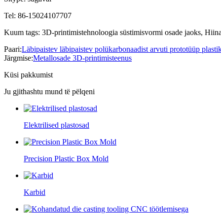
Tel: 86-15024107707
Kuum tags: 3D-printimistehnoloogia süstimisvormi osade jaoks, Hiina, 
Paari:
Läbipaistev läbipaistev polükarbonaadist arvuti prototüüp plast
Järgmise:
Metallosade 3D-printimisteenus
Küsi pakkumist
Ju gjithashtu mund të pëlqeni
Elektrilised plastosad
Precision Plastic Box Mold
Karbid