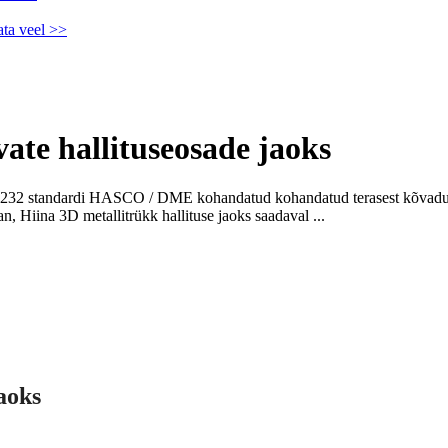
ata veel >>
vate hallituseosade jaoks
2 standardi HASCO / DME kohandatud kohandatud terasest kõvadus
n, Hiina 3D metallitrükk hallituse jaoks saadaval ...
aoks