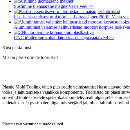
Süstimine ülemäärane magnet
Vaata veel >>
Plastist sissepritsevormi tööriistad - traatsipper töörii...
Vaata vee
Alumiiniumist valamise hallitusriistad mootori korpuse jaoks
Va
CNC töötlemine kohandatud plastkastiga
Vaata veel >>
Küsi pakkumist
Mis on plastvormide tööriistad
Plastic Mold Tooling viitab plastosade valmistamisel kasutatavate töör
tööks ja jahutamiseks vajalikke komponente. Tööriistad on plasti sur
soovitud toote täpsetele spetsifikatsioonidele, sealhulgas selle suurus
täidetakse sula plastmaterjaliga, mis seejärel jahtub ja tahkub soovitud
Plastmassist vormitööriistade eelised