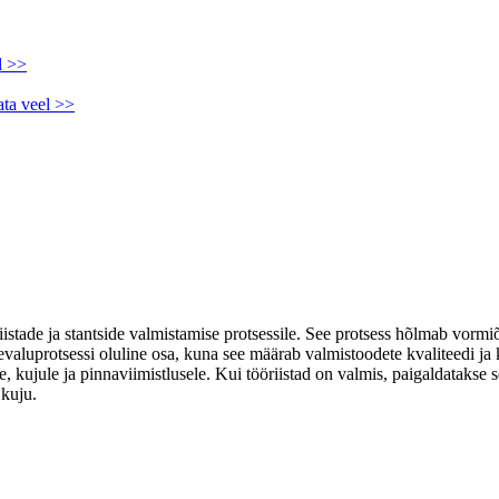
l >>
ata veel >>
iistade ja stantside valmistamise protsessile. See protsess hõlmab vormiõ
vevaluprotsessi oluline osa, kuna see määrab valmistoodete kvaliteedi 
ele, kujule ja pinnaviimistlusele. Kui tööriistad on valmis, paigaldatak
 kuju.