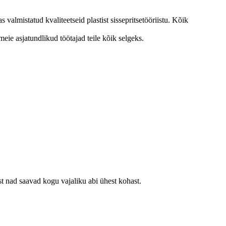
almistatud kvaliteetseid plastist sissepritsetööriistu. Kõik
eie asjatundlikud töötajad teile kõik selgeks.
st nad saavad kogu vajaliku abi ühest kohast.