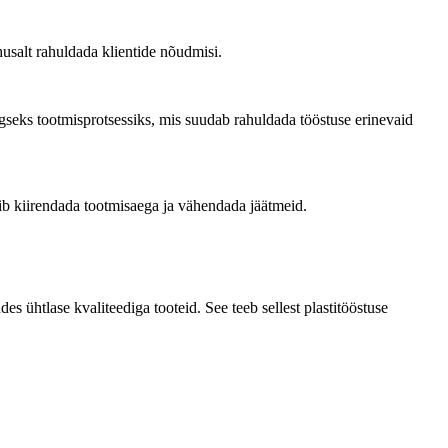
usalt rahuldada klientide nõudmisi.
gseks tootmisprotsessiks, mis suudab rahuldada tööstuse erinevaid
õib kiirendada tootmisaega ja vähendada jäätmeid.
s ühtlase kvaliteediga tooteid. See teeb sellest plastitööstuse