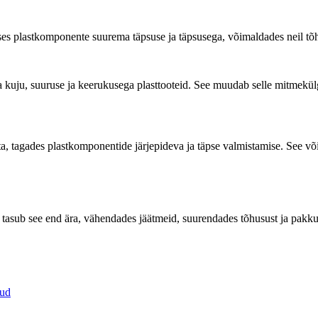
uses plastkomponente suurema täpsuse ja täpsusega, võimaldades neil tõh
va kuju, suuruse ja keerukusega plasttooteid. See muudab selle mitmekül
ta, tagades plastkomponentide järjepideva ja täpse valmistamise. See v
 tasub see end ära, vähendades jäätmeid, suurendades tõhusust ja pakkude