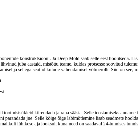
ponentide konstruktsiooni. Ja Deep Mold saab selle eest hoolitseda. Lis
 lihvinud juba aastaid, mistõttu teame, kuidas protsesse soovitud tulem
gamisel ja sellega seotud kulude vähendamisel võtmerolli. Siin on see, 
t
est
il tootmistsükleid kiirendada ja raha säästa. Selle teostamiseks anname
saini parandada jne. Selle kõige õige läbimõtlemine lisab seadmete hoo
õimalikult lühikese aja jooksul, kuna need on saadaval 24-tunnises tunni