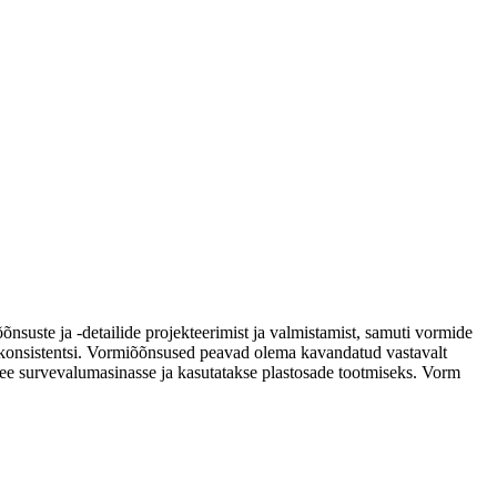
õnsuste ja -detailide projekteerimist ja valmistamist, samuti vormide
ja konsistentsi. Vormiõõnsused peavad olema kavandatud vastavalt
se see survevalumasinasse ja kasutatakse plastosade tootmiseks. Vorm