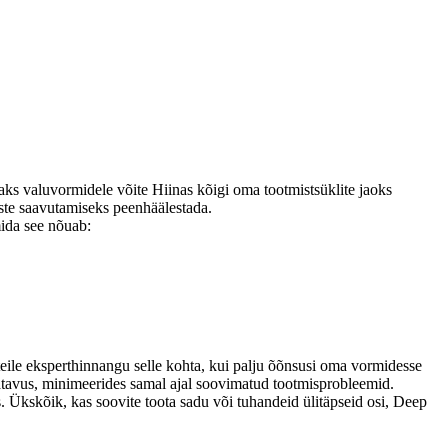
aks valuvormidele võite Hiinas kõigi oma tootmistsüklite jaoks
uste saavutamiseks peenhäälestada.
mida see nõuab:
 teile eksperthinnangu selle kohta, kui palju õõnsusi oma vormidesse
ldatavus, minimeerides samal ajal soovimatud tootmisprobleemid.
s. Ükskõik, kas soovite toota sadu või tuhandeid ülitäpseid osi, Deep