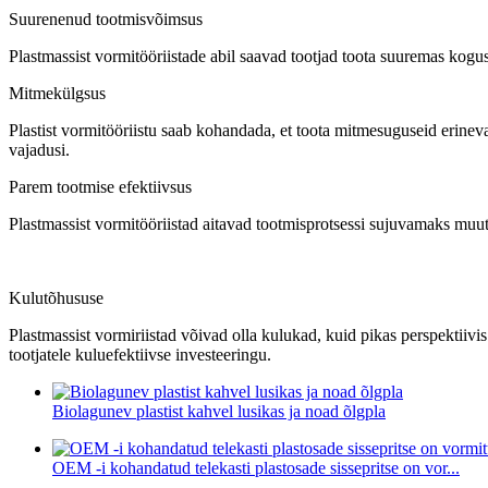
Suurenenud tootmisvõimsus
Plastmassist vormitööriistade abil saavad tootjad toota suuremas kog
Mitmekülgsus
Plastist vormitööriistu saab kohandada, et toota mitmesuguseid erine
vajadusi.
Parem tootmise efektiivsus
Plastmassist vormitööriistad aitavad tootmisprotsessi sujuvamaks muu
Kulutõhususe
Plastmassist vormiriistad võivad olla kulukad, kuid pikas perspektiivis
tootjatele kuluefektiivse investeeringu.
Biolagunev plastist kahvel lusikas ja noad õlgpla
OEM -i kohandatud telekasti plastosade sissepritse on vor...