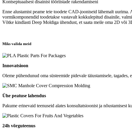
Kontseptuaalsest disainist tööriistade rakendamiseni
Enne alustamist peame teie toodete CAD-jooniseid lähemalt uurima. Alle
vormikomponendid toodetakse vastavalt kokkulepitud disainile, valmi
Võtke kindlasti Deep Moldiga ühendust, et saata meile oma 2D või 3D j
Miks valida meid
Innovatsioon
Oleme pühendunud oma süsteemide pidevale täiustamisele, tagades, et
Ühe peatuse lahendus
Pakume erinevaid teenuseid alates konsultatsioonist ja nõustamisest ku
24h võrguteenus