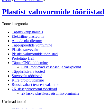
Plastist valuvormide tööriistad
Toote kategooria
Täpsus kaup hallitus
Elektriline plastvorm
Autode plastikvorm
Täppispoodide vormimine
Plastist survevalu
Plastist valuvormide tööriistad
Prototüüp Hall
Täpne CNC töötlemine
CNC töötlevad vaseosad ja vaskplokid
Täppisriistvara tooted
Survevalu tööriistad
Kiire prototüüpimine
Roostevabast terasest valamine
2K sissepritsevormi tööriistad
2k lasku plastikust süstimisvormimine
Uusimad tooted