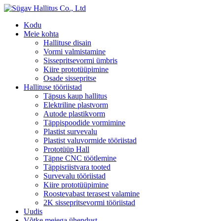
Kodu
Meie kohta
Hallituse disain
Vormi valmistamine
Sissepritsevormi ümbris
Kiire prototüüpimine
Osade sissepritse
Hallituse tööriistad
Täpsus kaup hallitus
Elektriline plastvorm
Autode plastikvorm
Täppispoodide vormimine
Plastist survevalu
Plastist valuvormide tööriistad
Prototüüp Hall
Täpne CNC töötlemine
Täppisriistvara tooted
Survevalu tööriistad
Kiire prototüüpimine
Roostevabast terasest valamine
2K sissepritsevormi tööriistad
Uudis
Võtke meiega ühendust