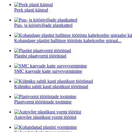
Peek plasti käigud
Puu- ja köögiviljade plastkatted
Kohandage plastist hallituse tööriistu kahekordse spiraal...
Plastist plaatvormi tööriistad
SMC kaevude katte survevormimine
Külmiku sahtli kasti plastikust tööriistad
Plastvormi tööriistade tootmine
Autovõre plastikust vormi tööriist