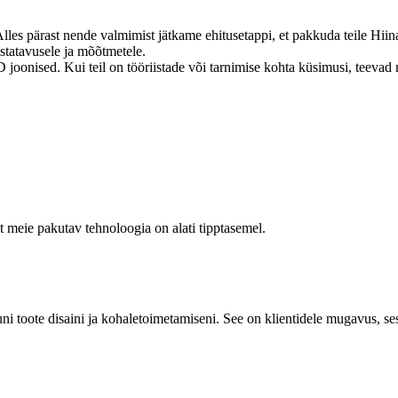
s pärast nende valmimist jätkame ehitusetappi, et pakkuda teile Hiinas v
statavusele ja mõõtmetele.
oonised. Kui teil on tööriistade või tarnimise kohta küsimusi, teevad m
 meie pakutav tehnoloogia on alati tipptasemel.
ni toote disaini ja kohaletoimetamiseni. See on klientidele mugavus, se