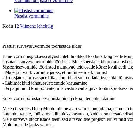
Kohandatud plastist vormimine
Plastist vormimine
Kodu
1
2
Viimane lehekülg
Plastist survevaluvormide tööriistade liider
Enne vormimisprotsessi algust tuleb hoolikalt kaaluda kõigi selle kom
kasutada survevaluvormide tööriistu. Meie spetsialistid on oma oskusi
Sissepritsevormide tööriistad mängivad teie osade kõrge kvaliteedi ta
- Materjali valik vormide jaoks, et minimeerida kulumist
- Jooksjate suuruse spetsifikatsioonid, et suurendada iga tsükli tõhusus
- Läbimõeldud jahutussüsteemide kasutamine
- Ja palju muid komponente, mis vastutavad sujuva tootmisprotsessi e
Survevormitööriistade valmistamine ja kogu tee juhendamine
Meie ettevõttes Deep Mould oleme alati valmis pingutama, et aidata te
paremini vajate, millist metalli tuleks kasutada, kuidas oma osade di
Meie survevalutööriistade teenused aitavad teie projekti elluviimist v
Mold on selle jaoks valmis.