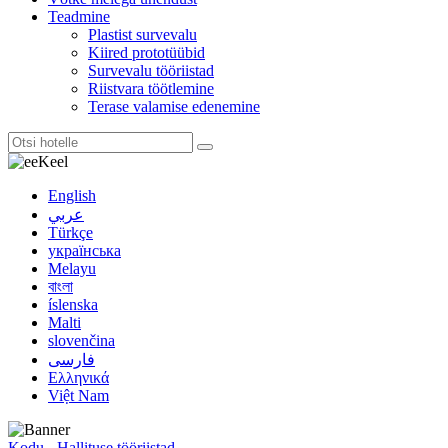
Teadmine
Plastist survevalu
Kiired prototüübid
Survevalu tööriistad
Riistvara töötlemine
Terase valamise edenemine
Keel
English
عربي
Türkçe
українська
Melayu
বাংলা
íslenska
Malti
slovenčina
فارسی
Ελληνικά
Việt Nam
Kodu
-
Hallituse tööriistad
-